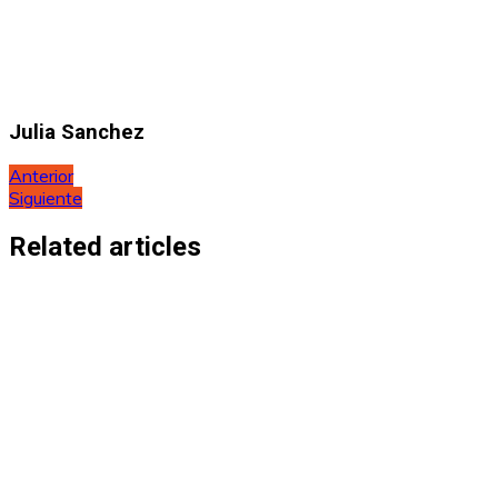
Julia Sanchez
Navegación
Anterior
Siguiente
de
entradas
Related articles