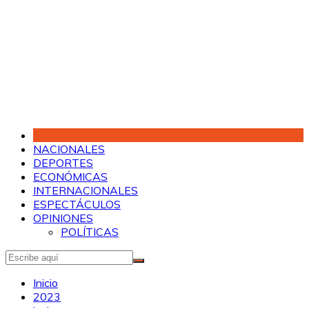
Saltar
al
contenido
NACIONALES
DEPORTES
ECONÓMICAS
INTERNACIONALES
ESPECTÁCULOS
OPINIONES
POLÍTICAS
Inicio
2023