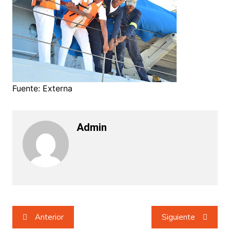
Fuente: Externa
Admin
Navegación
Anterior
Siguiente
de