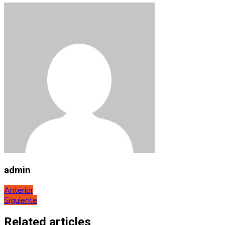
admin
Navegación
Anterior
Siguiente
de
entradas
Related articles