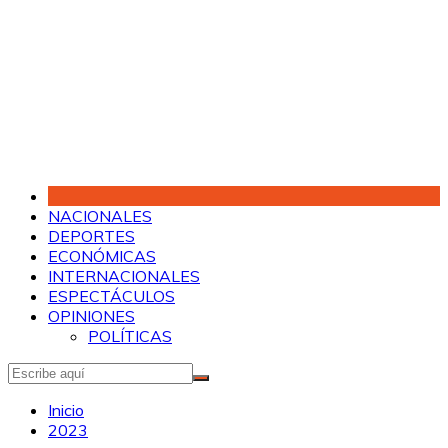
Saltar
al
contenido
NACIONALES
DEPORTES
ECONÓMICAS
INTERNACIONALES
ESPECTÁCULOS
OPINIONES
POLÍTICAS
Inicio
2023