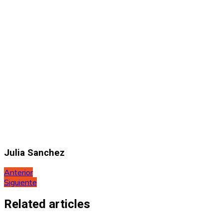
Julia Sanchez
Navegación
Anterior
Siguiente
de
entradas
Related articles