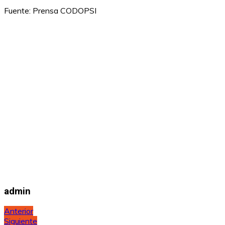
Fuente: Prensa CODOPSI
admin
Navegación
Anterior
Siguiente