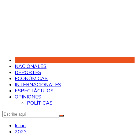
Saltar
al
contenido
NACIONALES
DEPORTES
ECONÓMICAS
INTERNACIONALES
ESPECTÁCULOS
OPINIONES
POLÍTICAS
Inicio
2023