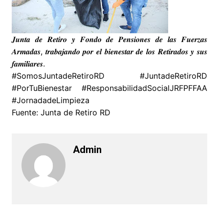
𝑱𝒖𝒏𝒕𝒂 𝒅𝒆 𝑹𝒆𝒕𝒊𝒓𝒐 𝒚 𝑭𝒐𝒏𝒅𝒐 𝒅𝒆 𝑷𝒆𝒏𝒔𝒊𝒐𝒏𝒆𝒔 𝒅𝒆 𝒍𝒂𝒔 𝑭𝒖𝒆𝒓𝒛𝒂𝒔
𝑨𝒓𝒎𝒂𝒅𝒂𝒔, 𝒕𝒓𝒂𝒃𝒂𝒋𝒂𝒏𝒅𝒐 𝒑𝒐𝒓 𝒆𝒍 𝒃𝒊𝒆𝒏𝒆𝒔𝒕𝒂𝒓 𝒅𝒆 𝒍𝒐𝒔 𝑹𝒆𝒕𝒊𝒓𝒂𝒅𝒐𝒔 𝒚 𝒔𝒖𝒔
𝒇𝒂𝒎𝒊𝒍𝒊𝒂𝒓𝒆𝒔.
#SomosJuntadeRetiroRD #JuntadeRetiroRD
#PorTuBienestar #ResponsabilidadSocialJRFPFFAA
#JornadadeLimpieza
Fuente: Junta de Retiro RD
Admin