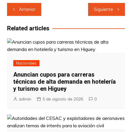
Navegación
Anterior
Siguiente
de
entradas
Related articles
Nacionales
Anuncian cupos para carreras
técnicas de alta demanda en hotelería
y turismo en Higuey
admin
5 de agosto de 2026
0