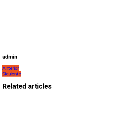
admin
Navegación
Anterior
Siguiente
de
entradas
Related articles