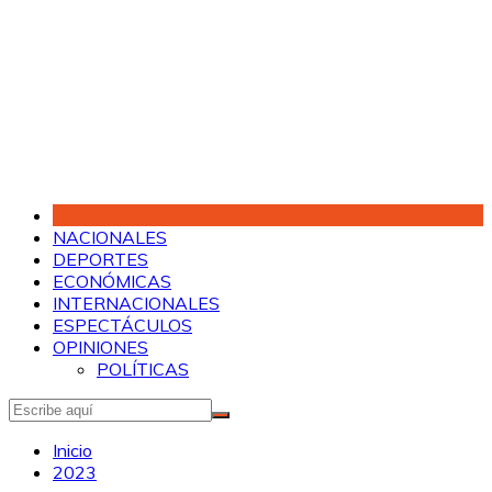
Saltar
al
contenido
NACIONALES
DEPORTES
ECONÓMICAS
INTERNACIONALES
ESPECTÁCULOS
OPINIONES
POLÍTICAS
Inicio
2023