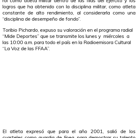
rol como atleta militar dentro de las filas del Ejército y los
logros que ha obtenido con la disciplina militar, como atleta
constante de alto rendimiento, al considerarla como una
“disciplina de desempeño de fondo”.
Toribio Pichardo, expuso su valoración en el programa radial
“Mide Deportes” que se transmite los lunes y miércoles a
las 10:00 a.m. para todo el país en la Radioemisora Cultural
“La Voz de las FFAA”.
El atleta expresó que para el año 2001, salió de los
cuarteles como guardia de línea, para demostrar su talento