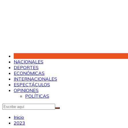
Saltar
al
contenido
NACIONALES
DEPORTES
ECONÓMICAS
INTERNACIONALES
ESPECTÁCULOS
OPINIONES
POLÍTICAS
Inicio
2023