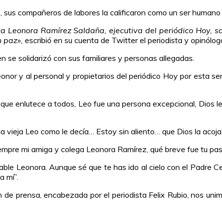
z, sus compañeros de labores la calificaron como un ser humano
a Leonora Ramírez Saldaña, ejecutiva del periódico Hoy, san
 paz»,
escribió en su cuenta de Twitter el periodista y opinólog
n se solidarizó con sus familiares y personas allegadas.
onor y al personal y propietarios del periódico Hoy por esta sen
a que enlutece a todos, Leo fue una persona excepcional, Dios l
 la vieja Leo como le decía… Estoy sin aliento… que Dios la acoja
iempre mi amiga y colega Leonora Ramírez, qué breve fue tu pas
ble Leonora. Aunque sé que te has ido al cielo con el Padre Cele
a mí”.
de prensa, encabezada por el periodista Felix Rubio, nos unimo