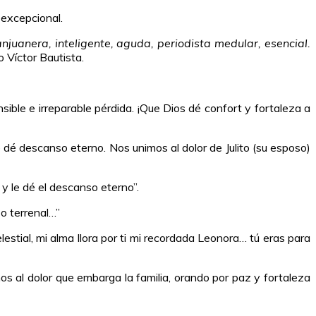
 excepcional.
juanera, inteligente, aguda, periodista medular, esencial.
o Víctor Bautista.
sible e irreparable pérdida. ¡Que Dios dé confort y fortaleza a
e dé descanso eterno. Nos unimos al dolor de Julito (su esposo)
 y le dé el descanso eterno”.
o terrenal…”
stial, mi alma llora por ti mi recordada Leonora… tú eras para
s al dolor que embarga la familia, orando por paz y fortaleza