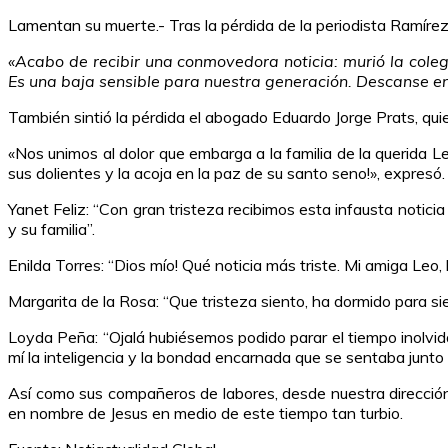
Lamentan su muerte.- Tras la pérdida de la periodista Ramíre
«Acabo de recibir una conmovedora noticia: murió la coleg
Es una baja sensible para nuestra generación. Descanse en
También sintió la pérdida el abogado Eduardo Jorge Prats, quie
«Nos unimos al dolor que embarga a la familia de la querida Le
sus dolientes y la acoja en la paz de su santo seno!», expresó.
Yanet Feliz: “Con gran tristeza recibimos esta infausta notici
y su familia”.
Enilda Torres: “Dios mío! Qué noticia más triste. Mi amiga Leo,
Margarita de la Rosa: “Que tristeza siento, ha dormido para s
Loyda Peña: “Ojalá hubiésemos podido parar el tiempo inolvida
mí la inteligencia y la bondad encarnada que se sentaba junto 
Así como sus compañeros de labores, desde nuestra dirección 
en nombre de Jesus en medio de este tiempo tan turbio.