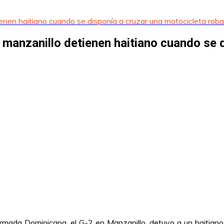
enen haitiano cuando se disponía a cruzar una motocicleta rob
manzanillo detienen haitiano cuando se 
mada Dominicana, el G-2 en Manzanillo, detuvo a un haitiano 