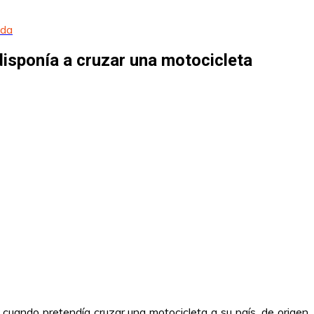
ada
disponía a cruzar una motocicleta
cuando pretendía cruzar una motocicleta a su país, de origen