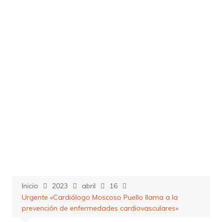
Saltar
al
contenido
Inicio
2023
abril
16
Urgente «Cardiólogo Moscoso Puello llama a la
prevención de enfermedades cardiovasculares»