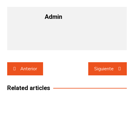
Admin
Navegación
Anterior
Siguiente
de
entradas
Related articles