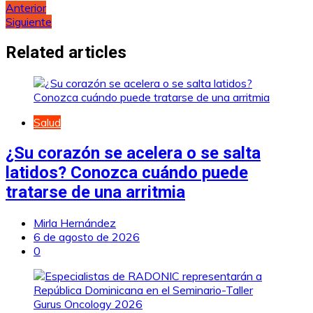
Navegación
Anterior
Siguiente
de
entradas
Related articles
Salud
¿Su corazón se acelera o se salta
latidos? Conozca cuándo puede
tratarse de una arritmia
Mirla Hernández
6 de agosto de 2026
0