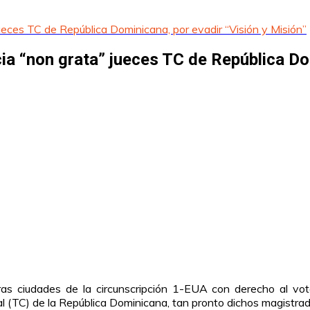
eces TC de República Dominicana, por evadir “Visión y Misión”
a “non grata” jueces TC de República Dom
as ciudades de la circunscripción 1-EUA con derecho al vot
l (TC) de la República Dominicana, tan pronto dichos magistrado