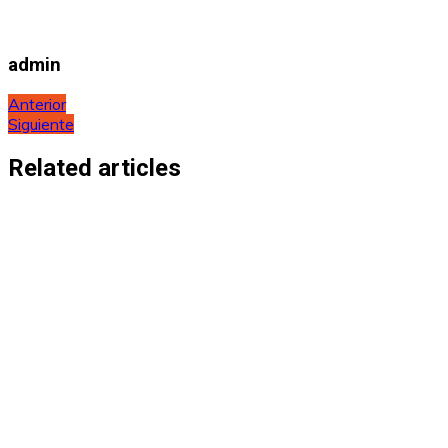
admin
Navegación
Anterior
Siguiente
de
entradas
Related articles