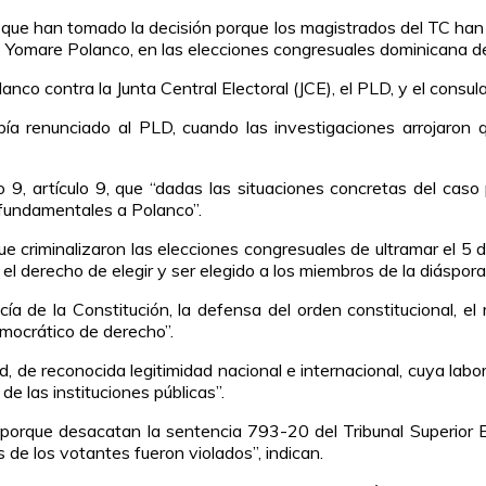
ue han tomado la decisión porque los magistrados del TC han 
o Yomare Polanco, en las elecciones congresuales dominicana d
lanco contra la Junta Central Electoral (JCE), el PLD, y el con
a renunciado al PLD, cuando las investigaciones arrojaron q
, artículo 9, que “dadas las situaciones concretas del caso 
 fundamentales a Polanco”.
ue criminalizaron las elecciones congresuales de ultramar el 5 
l derecho de elegir y ser elegido a los miembros de la diáspora
cía de la Constitución, la defensa del orden constitucional, el
mocrático de derecho”.
d, de reconocida legitimidad nacional e internacional, cuya labo
e las instituciones públicas”.
 porque desacatan la sentencia 793-20 del Tribunal Superior 
de los votantes fueron violados”, indican.