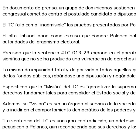
En documento de prensa, un grupo de dominicanos sostienen q
congresual cometido contra el postulado candidato a diputad
El TC falló como “inadmisible” las pruebas presentadas por Po
El alto Tribunal pone como excusa que Yomare Polanco habí
autoridades del organismo electoral.
Precisan que la sentencia #TC 013-23 expone en el párrafo 9
significa que no se ha producido una vulneración de derechos
La misma da impunidad total y de por vida a todos aquellos q
de los fondos públicos, robándose una diputación y negándole e
Especifican que la “Misión” del TC es “garantizar la suprema
derechos fundamentales para consolidar el Estado social y de
Además, su “Visión” es ser un órgano al servicio de la socieda
y a incidir en el comportamiento democrático de los poderes y d
“La sentencia del TC es una gran contradicción, un adefesio
perjudican a Polanco, aun reconociendo que sus derechos y los 