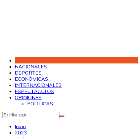
Saltar
al
contenido
NACIONALES
DEPORTES
ECONÓMICAS
INTERNACIONALES
ESPECTÁCULOS
OPINIONES
POLÍTICAS
Inicio
2023