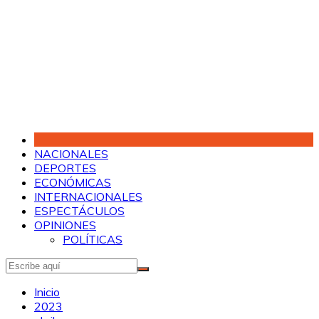
Saltar
al
contenido
NACIONALES
DEPORTES
ECONÓMICAS
INTERNACIONALES
ESPECTÁCULOS
OPINIONES
POLÍTICAS
Inicio
2023