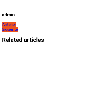
admin
Navegación
Anterior
Siguiente
de
entradas
Related articles