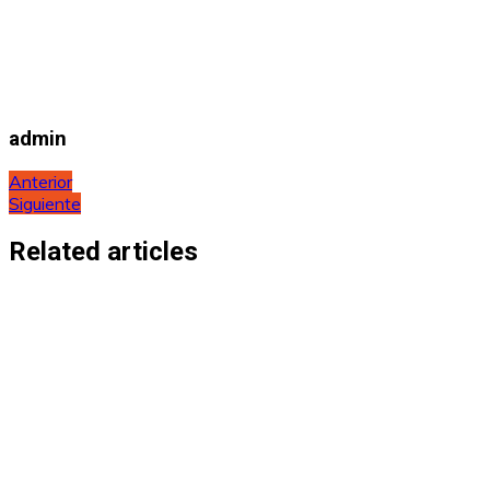
admin
Navegación
Anterior
Siguiente
de
entradas
Related articles