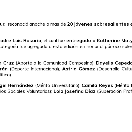
tud
, reconoció anoche a más de
20 jóvenes sobresalientes
e
adre Luis Rosario
, el cual fue
entregado a Katherine Mot
ategoría fue agregada a esta edición en honor al párroco sales
a Cruz
(Aporte a la Comunidad Campesina);
Dayelis Ceped
rán
(Deporte Internacional);
Astrid Gómez
(Desarrollo Cultu
ítico).
ngel Hernández
(Mérito Universitario);
Camila Reyes
(Mérito E
ios Sociales Voluntarios);
Lola Josefina Díaz
(Superación Prof