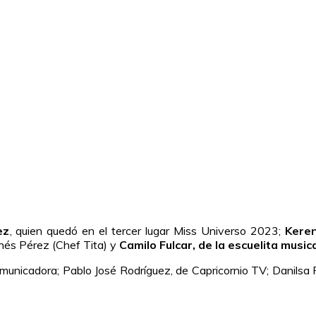
ez
, quien quedó en el tercer lugar Miss Universo 2023;
Kere
 Inés Pérez (Chef Tita) y
Camilo Fulcar, de la escuelita music
comunicadora; Pablo José Rodríguez, de Capricornio TV; Danils