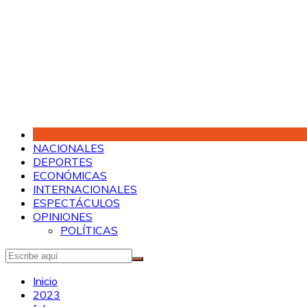
Saltar
al
contenido
NACIONALES
DEPORTES
ECONÓMICAS
INTERNACIONALES
ESPECTÁCULOS
OPINIONES
POLÍTICAS
Inicio
2023