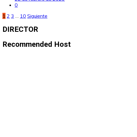
0
Paginación
1
2
3
…
10
Siguiente
de
DIRECTOR
entradas
Recommended Host