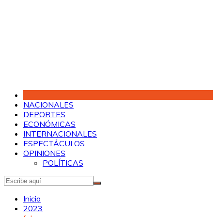
Saltar
al
contenido
NACIONALES
DEPORTES
ECONÓMICAS
INTERNACIONALES
ESPECTÁCULOS
OPINIONES
POLÍTICAS
Inicio
2023