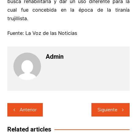
busca rehabilitarla y dar un uso diferente para la
cual fue concebida en la época de la tiranía
trujillista.
Fuente: La Voz de las Noticias
Admin
Navegación
Anterior
Siguiente
de
entradas
Related articles