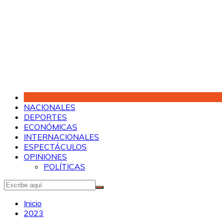
Saltar
al
contenido
NACIONALES
DEPORTES
ECONÓMICAS
INTERNACIONALES
ESPECTÁCULOS
OPINIONES
POLÍTICAS
Inicio
2023