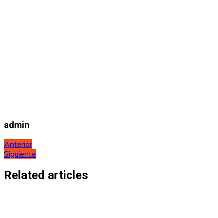
admin
Navegación
Anterior
Siguiente
de
entradas
Related articles