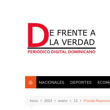
Saltar
al
contenido
NACIONALES
DEPORTES
ECON
Inicio
2023
enero
12
Priscila Reynos