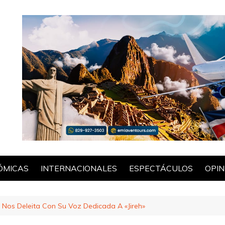
ÓMICAS
INTERNACIONALES
ESPECTÁCULOS
OPIN
POL
o Nos Deleita Con Su Voz Dedicada A «Jireh»