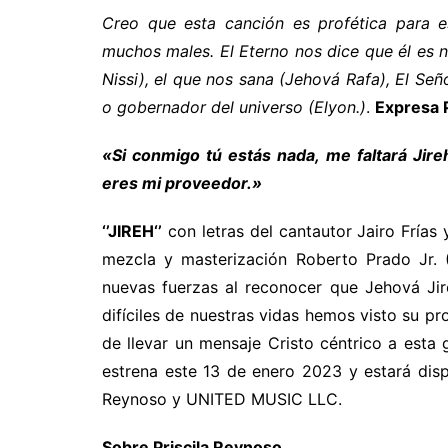
Creo que esta canción es profética para 
muchos males. El Eterno nos dice que él es 
Nissi), el que nos sana (Jehová Rafa), El Señ
o gobernador del universo (Elyon.)
.
Expresa
P
«Si conmigo tú estás nada, me faltará Jire
eres mi proveedor.»
‘’JIREH‘’
con letras del cantautor Jairo Frías
mezcla y masterización Roberto Prado Jr.
nuevas fuerzas al reconocer que Jehová Ji
difíciles de nuestras vidas hemos visto su pr
de llevar un mensaje Cristo céntrico a esta
estrena este 13 de enero 2023 y estará dispo
Reynoso y UNITED MUSIC LLC.
Sobre Priscila Reynoso