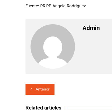
Fuente: RR.PP Angela Rodriguez
Admin
Navegación
Anterior
de
entradas
Related articles