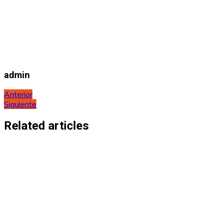
admin
Navegación
Anterior
Siguiente
de
entradas
Related articles