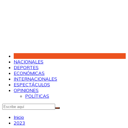
Saltar
al
contenido
NACIONALES
DEPORTES
ECONÓMICAS
INTERNACIONALES
ESPECTÁCULOS
OPINIONES
POLÍTICAS
Inicio
2023