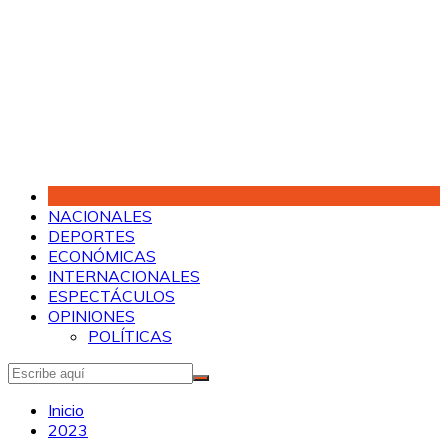
Saltar
al
contenido
NACIONALES
DEPORTES
ECONÓMICAS
INTERNACIONALES
ESPECTÁCULOS
OPINIONES
POLÍTICAS
Inicio
2023