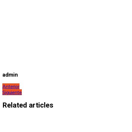
admin
Navegación
Anterior
Siguiente
de
entradas
Related articles