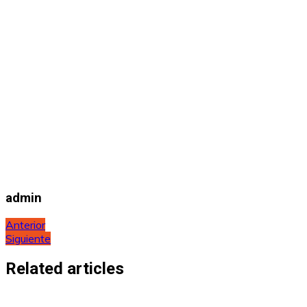
admin
Navegación
Anterior
Siguiente
de
entradas
Related articles