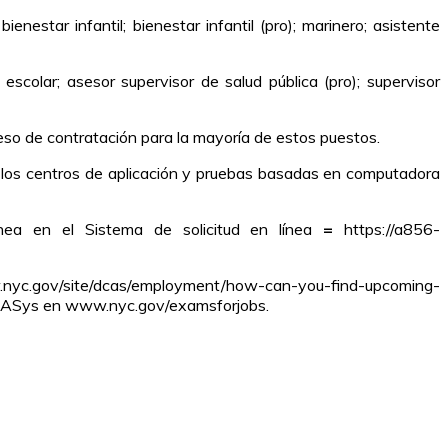
nestar infantil; bienestar infantil (pro); marinero; asistente
scolar; asesor supervisor de salud pública (pro); supervisor
ceso de contratación para la mayoría de estos puestos.
n los centros de aplicación y pruebas basadas en computadora
nea en el Sistema de solicitud en línea
=
https://a856-
.nyc.gov/site/dcas/employment/how-can-you-find-upcoming-
 de OASys en www.nyc.gov/examsforjobs.