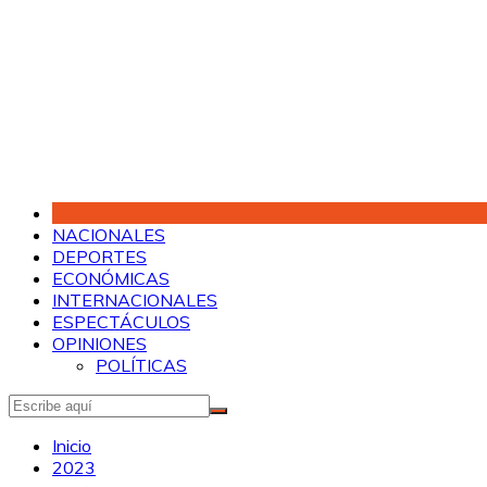
Saltar
al
contenido
NACIONALES
DEPORTES
ECONÓMICAS
INTERNACIONALES
ESPECTÁCULOS
OPINIONES
POLÍTICAS
Inicio
2023