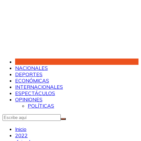
Saltar
al
contenido
NACIONALES
DEPORTES
ECONÓMICAS
INTERNACIONALES
ESPECTÁCULOS
OPINIONES
POLÍTICAS
Inicio
2022