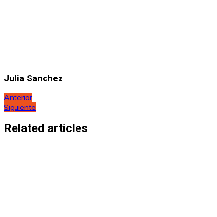
Julia Sanchez
Navegación
Anterior
Siguiente
de
entradas
Related articles