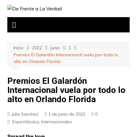
Saltar
al
contenido
Inicio
2022
junio
1
Premios El Galardón Internacional vuela por todo lo
alto en Orlando Florida
Premios El Galardón
Internacional vuela por todo lo
alto en Orlando Florida
Julia Sanchez
1 de junio de 2022
0
Espectáculos
,
Internacionales
Spread the love