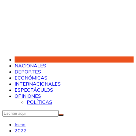
Saltar
al
contenido
NACIONALES
DEPORTES
ECONÓMICAS
INTERNACIONALES
ESPECTÁCULOS
OPINIONES
POLÍTICAS
Inicio
2022