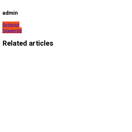
admin
Navegación
Anterior
Siguiente
de
entradas
Related articles