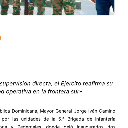
upervisión directa, el Ejército reafirma su
d operativa en la frontera sur»
ública Dominicana, Mayor General Jorge Iván Camino
n por las unidades de la 5.ª Brigada de Infantería
hona y Pedernales, donde dejó inaugurados dos