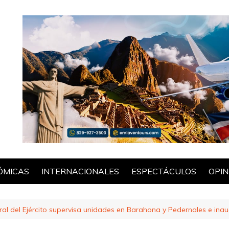
ÓMICAS
INTERNACIONALES
ESPECTÁCULOS
OPIN
POL
 del Ejército supervisa unidades en Barahona y Pedernales e ina