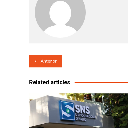
Navegación
Anterior
de
entradas
Related articles