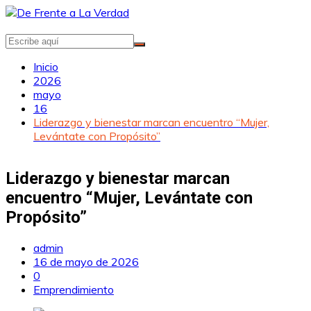
Saltar
al
contenido
Inicio
2026
mayo
16
Liderazgo y bienestar marcan encuentro “Mujer,
Levántate con Propósito”
Liderazgo y bienestar marcan
encuentro “Mujer, Levántate con
Propósito”
admin
16 de mayo de 2026
0
Emprendimiento