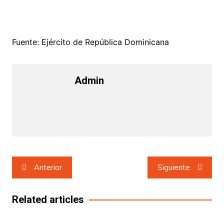
Fuente: Ejército de República Dominicana
Admin
Navegación
Anterior
Siguiente
de
entradas
Related articles