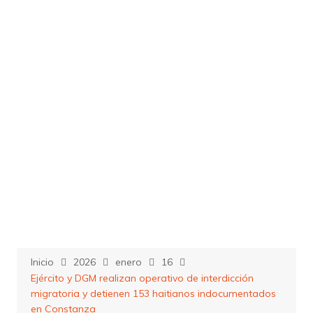
Saltar
al
contenido
Inicio
2026
enero
16
Ejército y DGM realizan operativo de interdicción
migratoria y detienen 153 haitianos indocumentados
en Constanza