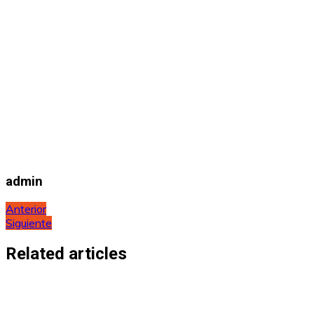
admin
Navegación
Anterior
Siguiente
de
entradas
Related articles