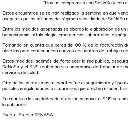
“Hay un compromiso con SeNaSa y con el g
Estos encuentros se se han realizado la semana en que vence
asegurar que los afiliados del régimen subsidiado de SeNaSa 
Entre las medidas adoptadas se abordó la elaboración de un pl
hemodinamia, oftalmología, emergencias, laboratorios e imágen
Tomando en cuenta que cerca del 80 % de la facturación de l
abiertas para continuar con nuevos encuentros de trabajo con l
Estas medidas, además de fortalecer la red pública, asegur
SeNaSa y el SNS reafirman su compromiso de trabajar de man
servicios de salud.
Otro de los puntos más relevantes fue el seguimiento y fiscali
posibles irregularidades o situaciones que afecten el buen func
En cuanto a las unidades de atención primaria, el SNS se comp
la población.
Fuente: Prensa SENASA