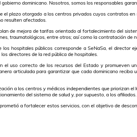
obierno dominicano. Nosotros, somos los responsables garantiz
 el plazo otorgado a los centros privados cuyos contratos en 
no resulten afectados.
an de mejora de tarifas orientado al fortalecimiento del siste
es, traumatológicos, entre otros; así como la contratación de 
os hospitales públicos corresponde a SeNaSa, el director eje
os directores de la red pública de hospitales.
an el uso correcto de los recursos del Estado y promueven un
era articulada para garantizar que cada dominicano reciba una
zación a los centros y médicos independientes que priorizan el lu
ionamiento del sistema de salud y, por supuesto, a los afiliados.
rometió a fortalecer estos servicios, con el objetivo de desco