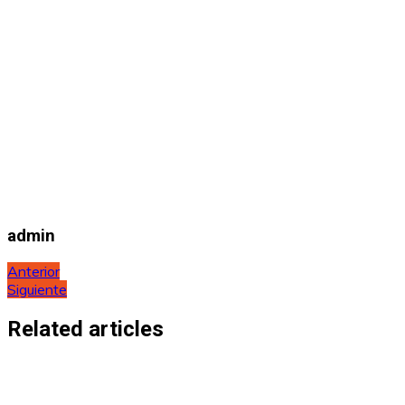
admin
Navegación
Anterior
Siguiente
de
entradas
Related articles