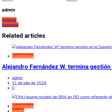
admin
Navegación
Anterior
Siguiente
de
entradas
Related articles
Económicas
Alejandro Fernández W. termina gestión
admin
31 de julio de 2026
0
Económicas
Health