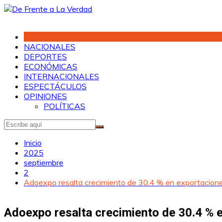
Saltar
al
contenido
NACIONALES
DEPORTES
ECONÓMICAS
INTERNACIONALES
ESPECTÁCULOS
OPINIONES
POLÍTICAS
Inicio
2025
septiembre
2
Adoexpo resalta crecimiento de 30.4 % en exportacion
Adoexpo resalta crecimiento de 30.4 % 