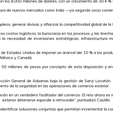
on los 8,000 millones de dólares, con un crecimiento de 30.4 % 
tura de nuevos mercados como India —ya segundo socio comercia
pleos, generar divisas y afianzar la competitividad global de la 
altos costos logísticos, la burocracia en los procesos y las brec
la necesidad de inversiones estratégicas, infraestructura 
erno de Estados Unidos de imponer un arancel del 10 % a los prod
o México y Canadá.
0 millones de pesos por concepto de esta disposición y en j
rección General de Aduanas bajo la gestión de Sanz Lovatón, 
miento de la seguridad en las operaciones de comercio exterior.
ución en un verdadero facilitador del comercio. El reto ahora es
exterior detenerse equivale a retroceder”, puntualizó Castillo.
 identificar soluciones conjuntas que permitan incrementar la c