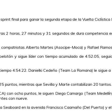
sprint final para ganar la segunda etapa de la Vuelta Ciclístic
a tras 2 horas, 27 minutos y 31 segundos de dura competencia 
sus compatriotas Alberto Martes (Asocipe-Moca) y Rafael Ramos
pelotón y sigue líder con tiempo acumulado de 4:52.05, segui
n tiempo 4:54.22. Danielki Cedeño (Team La Romana) le sigue a
25 puntos, mientras que Sevilla y Marte contabilizan 20 tantos.
MCA) con ocho puntos, le siguen Diego Camargo (Team Medellín
antes con nueve.
esa Seaboard en la avenida Francisco Caamaño (Del Puerto) y 