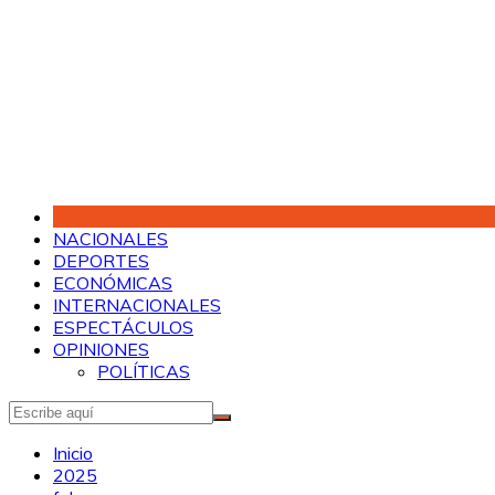
Saltar
al
contenido
NACIONALES
DEPORTES
ECONÓMICAS
INTERNACIONALES
ESPECTÁCULOS
OPINIONES
POLÍTICAS
Inicio
2025