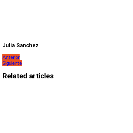
Julia Sanchez
Navegación
Anterior
Siguiente
de
entradas
Related articles