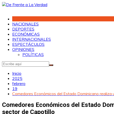
Saltar
al
contenido
NACIONALES
DEPORTES
ECONÓMICAS
INTERNACIONALES
ESPECTÁCULOS
OPINIONES
POLÍTICAS
Inicio
2025
febrero
19
Comedores Económicos del Estado Dominicano realiza un 
Comedores Económicos del Estado Domini
sector de Capotillo