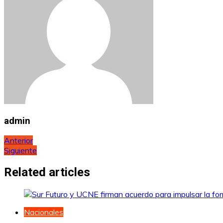
admin
Navegación
Anterior
Siguiente
de
entradas
Related articles
Nacionales