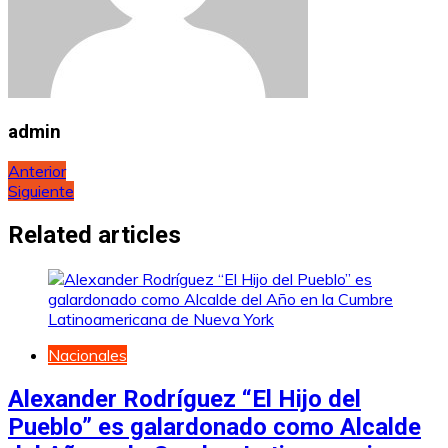
admin
Navegación
Anterior
Siguiente
de
entradas
Related articles
Nacionales
Alexander Rodríguez “El Hijo del
Pueblo” es galardonado como Alcalde