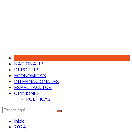
Saltar
al
contenido
NACIONALES
DEPORTES
ECONÓMICAS
INTERNACIONALES
ESPECTÁCULOS
OPINIONES
POLÍTICAS
Inicio
2024