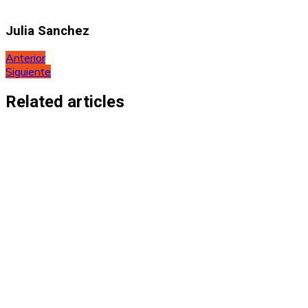
Julia Sanchez
Navegación
Anterior
Siguiente
de
entradas
Related articles