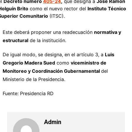
el
Decreto número
405-24
,
que designa a
José Ramón
Holguín Brito
como el nuevo rector del
Instituto Técnico
Superior Comunitario
(ITSC).
Este deberá proponer una readecuación
normativa y
estructural
de la institución.
De igual modo, se designa, en el artículo 3, a
Luis
Gregorio Madera Sued
como
viceministro de
Monitoreo y Coordinación Gubernamental
del
Ministerio de la Presidencia.
Fuente: Presidencia RD
Admin