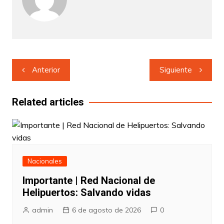
Navegación
Anterior
Siguiente
de
entradas
Related articles
Nacionales
Importante | Red Nacional de
Helipuertos: Salvando vidas
admin
6 de agosto de 2026
0