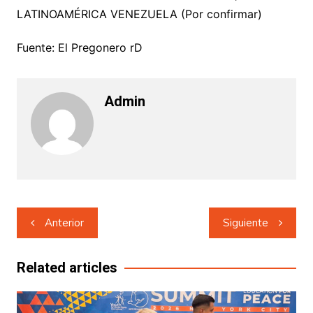
LATINOAMÉRICA VENEZUELA (Por confirmar)
Fuente: El Pregonero rD
Admin
Navegación
Anterior
Siguiente
de
entradas
Related articles