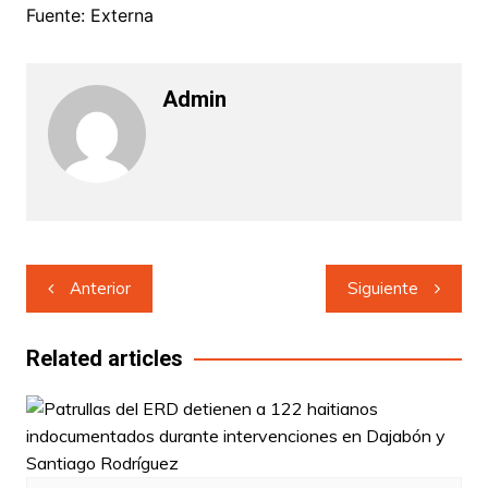
Fuente: Externa
Admin
Navegación
Anterior
Siguiente
de
entradas
Related articles