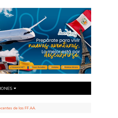
IONES
ÍTICAS
centes de las FF.AA.