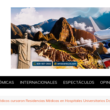
ÓMICAS
INTERNACIONALES
ESPECTÁCULOS
OPIN
POL
icos cursaron Residencias Médicas en Hospitales Universitarios Do