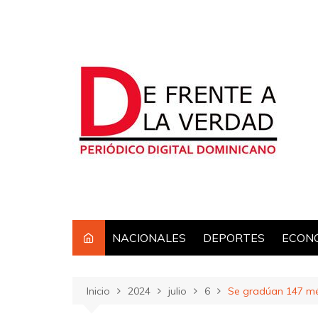
Saltar
al
contenido
NACIONALES
DEPORTES
ECON
Inicio
2024
julio
6
Se gradúan 147 méd