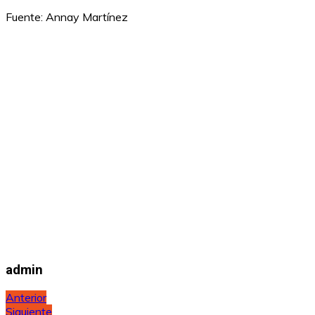
Fuente: Annay Martínez
admin
Navegación
Anterior
Siguiente