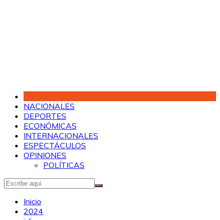
Saltar
al
contenido
NACIONALES
DEPORTES
ECONÓMICAS
INTERNACIONALES
ESPECTÁCULOS
OPINIONES
POLÍTICAS
Inicio
2024