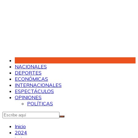
Saltar
al
contenido
NACIONALES
DEPORTES
ECONÓMICAS
INTERNACIONALES
ESPECTÁCULOS
OPINIONES
POLÍTICAS
Inicio
2024