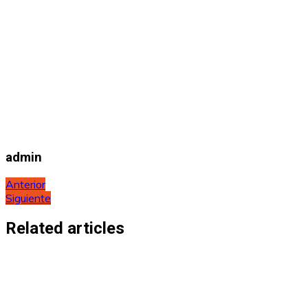
admin
Navegación
Anterior
Siguiente
de
entradas
Related articles