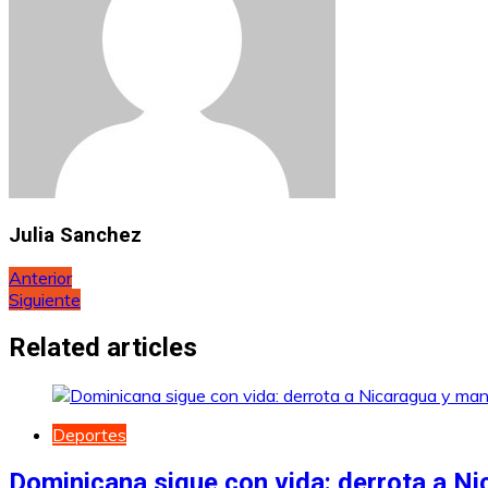
Julia Sanchez
Navegación
Anterior
Siguiente
de
entradas
Related articles
Deportes
Dominicana sigue con vida: derrota a Ni