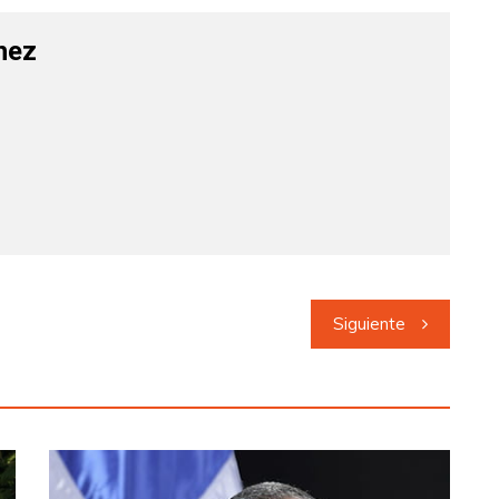
hez
Siguiente