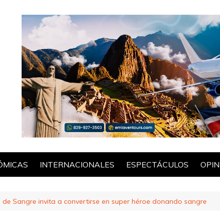
ÓMICAS
INTERNACIONALES
ESPECTÁCULOS
OPIN
POL
de Sangre invita a convertirse en super héroe donando sangre