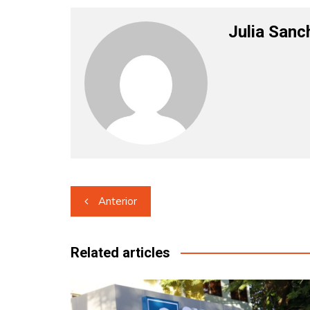
Julia Sanc
Navegación
Anterior
de
entradas
Related articles