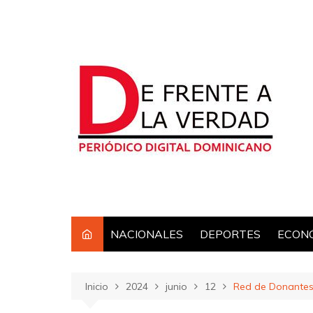
Saltar
al
contenido
NACIONALES
DEPORTES
ECON
Inicio
2024
junio
12
Red de Donantes 