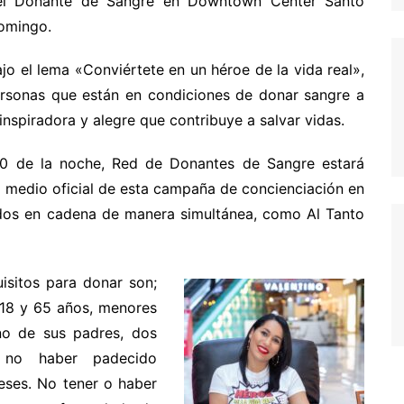
el Donante de Sangre en Downtown Center Santo
omingo.
jo el lema «Conviértete en un héroe de la vida real»,
rsonas que están en condiciones de donar sangre a
inspiradora y alegre que contribuye a salvar vidas.
00 de la noche, Red de Donantes de Sangre estará
, medio oficial de esta campaña de concienciación en
dos en cadena de manera simultánea, como Al Tanto
isitos para donar son;
e 18 y 65 años, menores
no de sus padres, dos
 no haber padecido
eses. No tener o haber