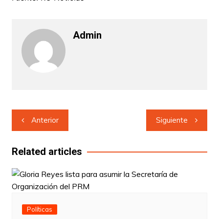
Admin
Navegación
Anterior
Siguiente
de
entradas
Related articles
Políticas