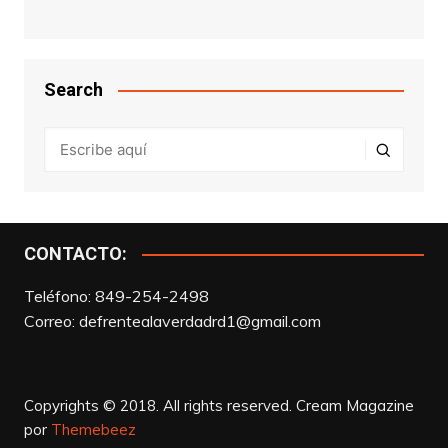
Search
CONTACTO:
Teléfono: 849-254-2498
Correo:
defrentealaverdadrd1@gmail.com
Copyrights © 2018. All rights reserved.
Cream Magazine
por
Themebeez