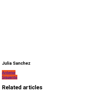
Julia Sanchez
Navegación
Anterior
Siguiente
de
entradas
Related articles