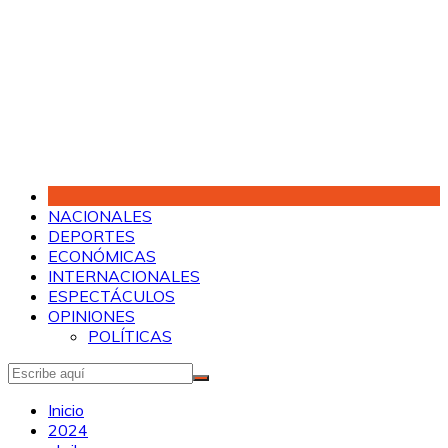
Saltar
al
contenido
NACIONALES
DEPORTES
ECONÓMICAS
INTERNACIONALES
ESPECTÁCULOS
OPINIONES
POLÍTICAS
Inicio
2024