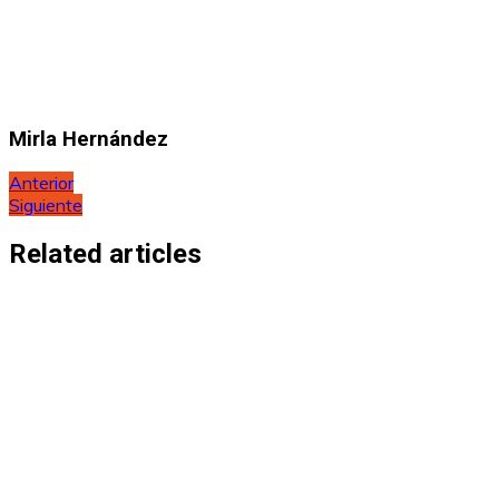
Mirla Hernández
Navegación
Anterior
Siguiente
de
entradas
Related articles