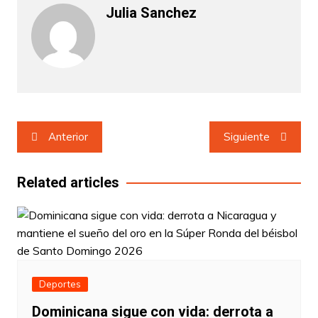
Julia Sanchez
Navegación
Anterior
Siguiente
de
entradas
Related articles
Deportes
Dominicana sigue con vida: derrota a