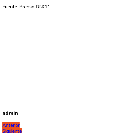
Fuente: Prensa DNCD
admin
Navegación
Anterior
Siguiente