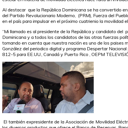
Al destacar que la República Dominicana se ha convertido en u
del Partido Revolucionario Moderno, (PRM), Fuerza del Pueblo 
en el país para impulsar en el próximo cuatrienio la movilidad e
“Mi llamado es al presidente de la República y candidato del p
Dominicana y a todos los candidatos de las otras fuerzas polít
tomando en cuenta que nuestra nación es uno de los paises ma
González del periodico digital y programa Despertar Nacional
812-5 para EE.UU., Canadá y Puerto Rico , OEPM TELEVISIÓN
El también expresidente de la Asociación de Movilidad Eléctr
los diversos productos que ofrece el Banco de Reservas, Ban