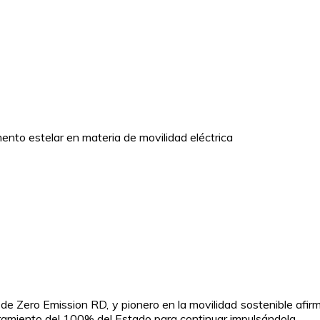
nto estelar en materia de movilidad eléctrica
de Zero Emission RD, y pionero en la movilidad sostenible af
ucramiento del 100% del Estado para continuar impulsándola.