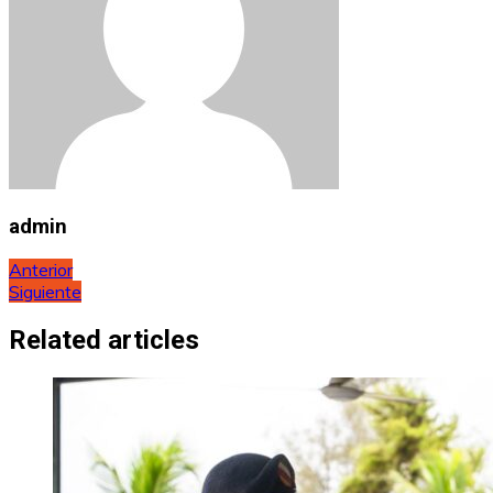
admin
Navegación
Anterior
Siguiente
de
entradas
Related articles