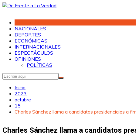
Saltar
al
contenido
NACIONALES
DEPORTES
ECONÓMICAS
INTERNACIONALES
ESPECTÁCULOS
OPINIONES
POLÍTICAS
Inicio
2023
octubre
15
Charles Sánchez llama a candidatos presidenciales a fir
Charles Sánchez llama a candidatos presi