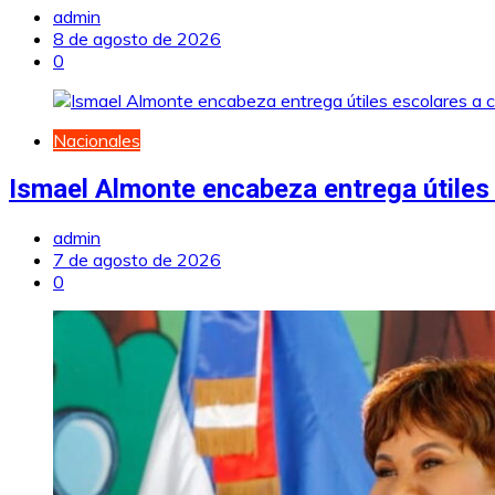
admin
8 de agosto de 2026
0
Nacionales
Ismael Almonte encabeza entrega útiles 
admin
7 de agosto de 2026
0