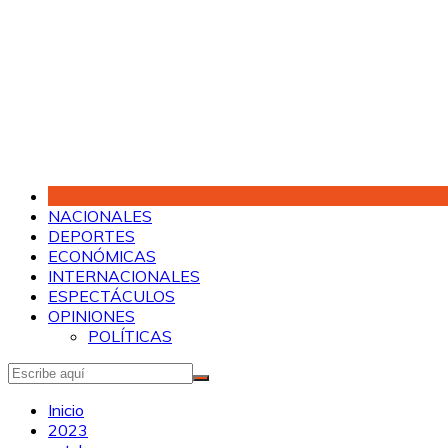
Saltar
al
contenido
NACIONALES
DEPORTES
ECONÓMICAS
INTERNACIONALES
ESPECTÁCULOS
OPINIONES
POLÍTICAS
Inicio
2023