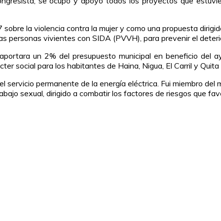
ngresista, se ocupó y apoyó todos los proyectos que estuvier
obre la violencia contra la mujer y como una propuesta dirigida
s personas vivientes con SIDA (PVVH), para prevenir el deterior
 aportara un 2% del presupuesto municipal en beneficio del 
ter social para los habitantes de Haina, Nigua, El Carril y Quita
l servicio permanente de la energía eléctrica. Fui miembro del
abajo sexual, dirigido a combatir los factores de riesgos que fa