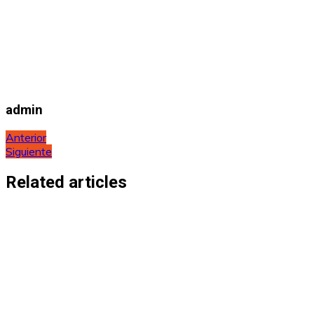
admin
Navegación
Anterior
Siguiente
de
entradas
Related articles