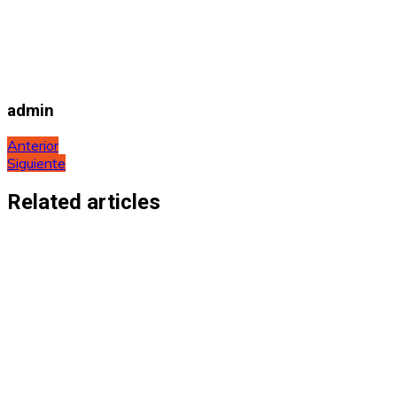
admin
Navegación
Anterior
Siguiente
de
entradas
Related articles