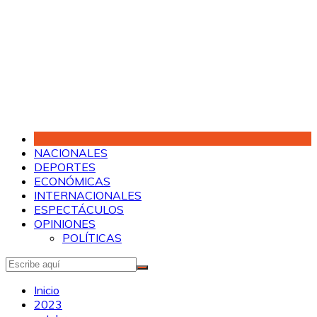
Saltar
al
contenido
NACIONALES
DEPORTES
ECONÓMICAS
INTERNACIONALES
ESPECTÁCULOS
OPINIONES
POLÍTICAS
Inicio
2023